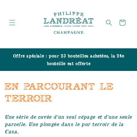
et
passer
au
contenu
Panier
Offre spéciale : pour 23 bouteilles achetées, la 24e
bouteille est offerte
C
EN PARCOURANT LE
o
TERROIR
l
Une série de cuvée d’un seul cépage et d’une seule
l
parcelle. Une plongée dans le pur terroir de la
Casa.
e