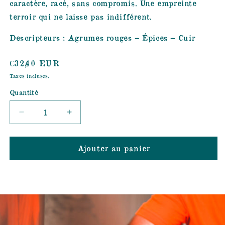
caractère, racé, sans compromis. Une empreinte
terroir qui ne laisse pas indifférent.
Descripteurs : Agrumes rouges – Épices – Cuir
Prix
€32,40 EUR
habituel
Taxes incluses.
Quantité
Réduire
Augmenter
la
la
quantité
quantité
Ajouter au panier
de
de
CHAMPAGNE
CHAMPAGNE
PROPENSIO
PROPENSIO