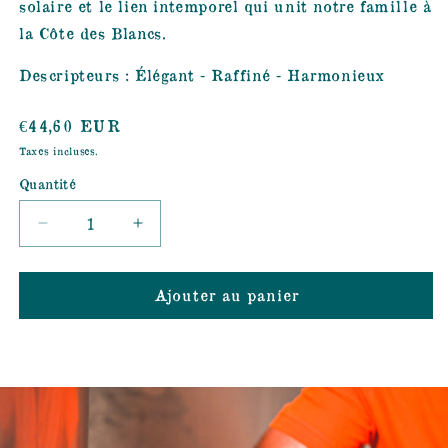
solaire et le lien intemporel qui unit notre famille à
la Côte des Blancs.
Descripteurs : Élégant - Raffiné - Harmonieux
Prix
€44,60 EUR
habituel
Taxes incluses.
Quantité
Réduire
Augmenter
la
la
quantité
quantité
Ajouter au panier
de
de
CHAMPAGNE
CHAMPAGNE
SUPRALE
SUPRALE
2015
2015