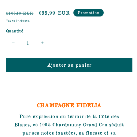
Prix
Prix
€99,99 EUR
Promotion
€105,40 EUR
habituel
promotionnel
Taxes incluses.
Quantité
Réduire
Augmenter
la
la
quantité
quantité
Ajouter au panier
de
de
DECOUVERTE
DECOUVERTE
BLANC
BLANC
DE
DE
BLANCS
BLANCS
CHAMPAGNE FIDELIA
Pure expression du terroir de la Côte des
Blancs, ce 100% Chardonnay Grand Cru séduit
par ses notes toastées, sa finesse et sa